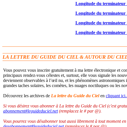
Longitude du terminateur 
Longitude du terminateur 
Longitude du terminateur 
Longitude du terminateur 
LA LETTRE DU GUIDE DU CIEL & AUTOUR DU CIE
Vous pouvez vous inscrire gratuitement à ma lettre électronique et c
principaux rendez-vous célestes et, surtout, elle vous signale les no
deviennent observables à l’œil nu, et les phénomènes astronomiques im
grandes taches solaires, les comètes, les nuages noctiluques ou les no
Découvrez les archives de
La lettre du Guide du Ciel
en
cliquant ici.
Si vous désirez vous abonner à La lettre du Guide du Ciel (c'est gratui
abonnement
#
leguideduciel.net
(remplacez le # par @).
Vous pourrez vous désabonner tout aussi librement à tout moment en
desabonnement
#
leguideduciel.net
(remplacez le # par @).