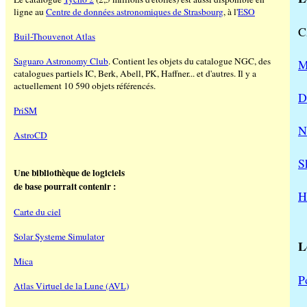
ligne au
Centre de données astronomiques de Strasbourg
, à l'
ESO
C
Buil-Thouvenot Atlas
Saguaro Astronomy Club
. Contient les objets du catalogue NGC, des
M
catalogues partiels IC, Berk, Abell, PK, Haffner... et d'autres. Il y a
actuellement 10 590 objets référencés.
D
PriSM
N
AstroCD
S
Une bibliothèque de logiciels
de base pourrait contenir :
H
Carte du ciel
Solar Systeme Simulator
L
Mica
P
Atlas Virtuel de la Lune (AVL)