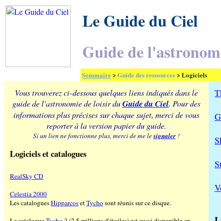
Le Guide du Ciel
Guide de l'astronomie
Sommaire
>
Guide des ressources
> Logiciels
Vous trouverez ci-dessous quelques liens indiqués dans le
T
guide de l'astronomie de loisir du
Guide du Ciel
. Pour des
informations plus précises sur chaque sujet, merci de vous
G
reporter à la version papier du guide.
signaler
Si un lien ne fonctionne plus, merci de me le
!
S
Logiciels et catalogues
S
RealSky CD
V
Celestia 2000
Les catalogues
Hipparcos
et
Tycho
sont réunis sur ce disque.
L
Le catalogue
Tycho 2
(2,5 millions d'étoiles) est aussi disponible en